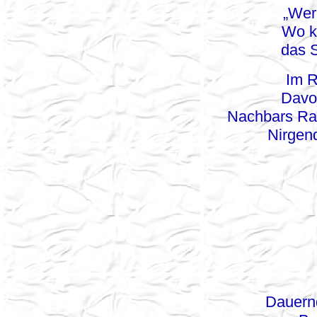
„Wer
Wo ka
das S
Im R
Davo
Nachbars Rase
Nirgen
Dauern