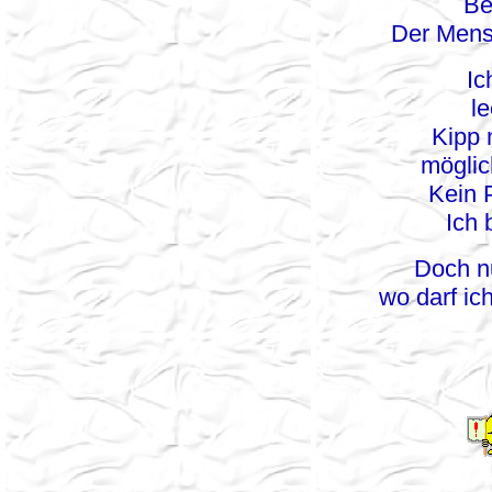
Be
Der Mensc
Ic
l
Kipp 
möglic
Kein 
Ich 
Doch nu
wo darf i