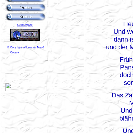
Heu
Kleintierpage
Und we
dann i
und der 
© Copyright Wilhelmine Mezö
Counter
Früh
Pans
doch
sor
Das Za
M
Und
bläh
Und